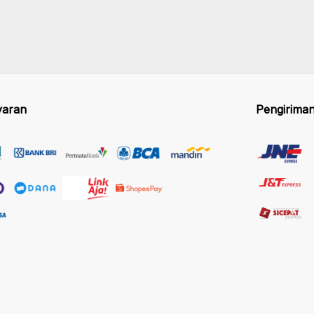
aran
Pengirima