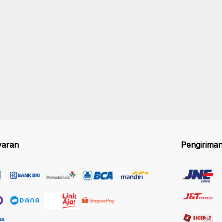
aran
Pengirima